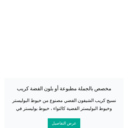
مخصص بالجملة مطبوعة أو بلون الفضة كريب
الشيفون حجاب الحجاب
نسيج كريب الشيفون الفضي مصنوع من خيوط البوليستر
وخيوط البوليستر الفضية كالتواء ، خيوط بوليستر في
اتجاه اللحمة ، ويتم نسجها بطريقة نسج عادي على نول
عرض التفاصيل
نفث الماء. النسيج النهائي له ش