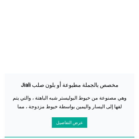
مخصص بالجملة مطبوعة أو بلون صلب Jiali
الشيفون حجاب الحجاب
وهي مصنوعة من خيوط البوليستر شبه الباهتة ، والتي يتم
لفها إلى اليسار واليمين بواسطة خيوط مزدوجة ، مما
يجعل المادة الخام للنسيج مشوهة قليلا ، وبسبب الكثافة
عرض التفاصيل
العالية لحياكة اللحمة ، فإن شيفون Jiali هو