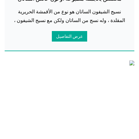
الشيفون حجاب الحجاب
نسيج الشيفون الساتان هو نوع من الأقمشة الحريرية
المقلدة ، وله نسج من الساتان ولكن مع نسيج الشيفون ،
مصنوع من البوليستر 100٪ ، وعادة ما يتم نسجه وفقا
عرض التفاصيل
لمواصفات 50Dx50D ، مع مظهر لامع وساحر ، ق