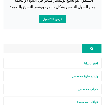
الشيفون هو نسيج بوليستر متناثر في الالتواء واللحمة ،
ومن السهل التنفس بشكل خاص ، ويشعر النسيج بالنعومة
بشكل خاص بعد معالجة خاصة. إنه نسيج عصري ناعم ،
عرض التفاصيل
اختر باندانا
وشاح فارغ مخصص
حجاب مخصص
عباءات مخصصة