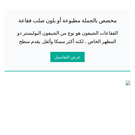
مخصص بالجملة مطبوعة أو بلون صلب فقاعة
الشيفون حجاب الحجاب
الفقاعات الشيفون هو نوع من الشيفون البوليستر ذو
المظهر الخاص ، لكنه أكثر سمكا وأثقل. يقدم سطح
القماش شكلا موحدا وغير متساو يشبه الفقاعات ، ومن
عرض التفاصيل
هنا يأتي الاسم. الكبير