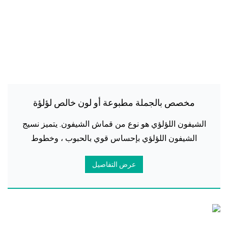
مخصص بالجملة مطبوعة أو لون خالص لؤلؤة
الشيفون حجاب الحجاب
الشيفون اللؤلؤي هو نوع من قماش الشيفون. يتميز نسيج
الشيفون اللؤلؤي بإحساس قوي بالحبوب ، وخطوط
واضحة وحساسة ، ولكنه غني باللمعان والنعوم. بالمقارنة
عرض التفاصيل
مع الشيفون العادي ، فإن الشيفون اللؤلؤي له ستارة
أقوى. P