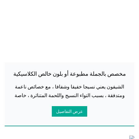
مخصص بالجملة مطبوعة أو بلون خالص الكلاسيكية
الشيفون حجاب الحجاب
الشيفون يعني نسيجا خفيفا وشفافا ، مع خصائص ناعمة
ومتدفقة ، بسبب التواء النسيج واللحمة المتناثرة ، خاصة
سهلة التنفس ، من خلال كمية المعالجة القلوية وجعل
عرض التفاصيل
النسيج يشعر بالمشاركة