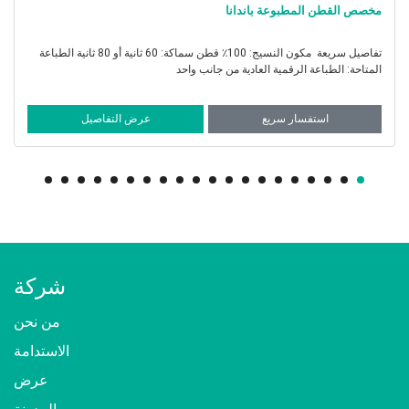
دانا
مخصص مطبوعة الحرير القطن با
تفاصيل سريعة مكون النسيج: 100٪ قطن سماكة: 60 ثانية أو 80 ثانية الطباعة
دية من جانب واحد
أم الطباعة المتاحة: عادي واحد si
عرض التفاصيل
استفسار سريع
شركة
من نحن
الاستدامة
عرض