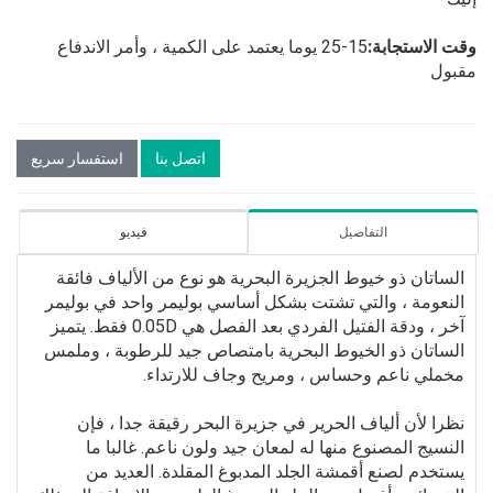
وقت الاستجابة:
15-25 يوما يعتمد على الكمية ، وأمر الاندفاع
مقبول
اتصل بنا
استفسار سريع
التفاصيل
فيديو
الساتان ذو خيوط الجزيرة البحرية هو نوع من الألياف فائقة
النعومة ، والتي تشتت بشكل أساسي بوليمر واحد في بوليمر
آخر ، ودقة الفتيل الفردي بعد الفصل هي 0.05D فقط. يتميز
الساتان ذو الخيوط البحرية بامتصاص جيد للرطوبة ، وملمس
مخملي ناعم وحساس ، ومريح وجاف للارتداء.
نظرا لأن ألياف الحرير في جزيرة البحر رقيقة جدا ، فإن
النسيج المصنوع منها له لمعان جيد ولون ناعم. غالبا ما
يستخدم لصنع أقمشة الجلد المدبوغ المقلدة. العديد من