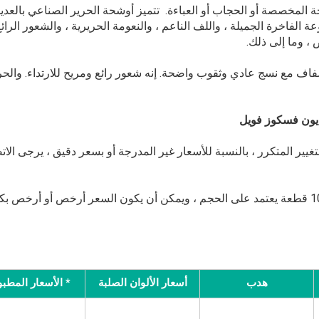
 المخصصة أو الحجاب أو العباءة. تتميز أوشحة الحرير الصناعي بالعدي
عة الفاخرة الجميلة ، واللف الناعم ، والنعومة الحريرية ، والشعور الرائع
 ، وما إلى ذلك.
سيج رقيق وشفاف مع نسج عادي وثقوب واضحة. إنه شعور رائع ومريح للارتداء. والحر
ايون فسكوز فويل
يير المتكرر ، بالنسبة للأسعار غير المدرجة أو بسعر دقيق ، يرجى الات
السعر على أساس الحد الأدنى للكمية 50 قطعة أو 100 قطعة يعتمد على الحجم ، ويمكن أن يكون السعر أرخص أو أرخص ب
هدب
أسعار الألوان الصلبة
* الأسعار المطب