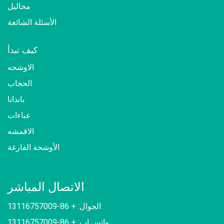
محاليل
الأسئلة الشائعة
كيف تبدأ
الاوشحه
الحجاب
باندانا
عباءات
الاقمشه
الأوشحة الفارغة
الاتصال المباشر
الجوال: + 86-13116757009
واتس اب: + 86-13116757009